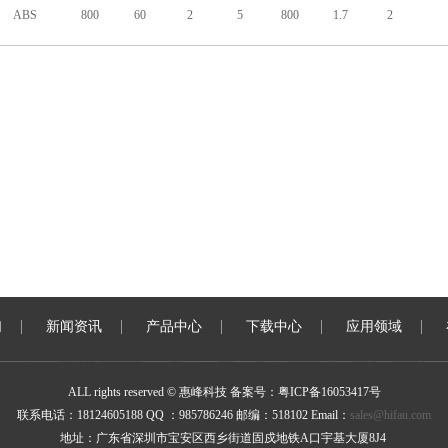
ABS
800
60
2
5
800
1.7
2
ABS
1000
60
2
5
1000
1.7
2
ABS
200
30
0.8
5
200
1
0.8
ABS
400
30
0.8
5
400
1.3
0.8
ABS
600
30
0.8
5
600
1.7
0.8
ABS
800
30
0.8
5
800
1.7
0.8
们
新闻资讯
产品中心
下载中心
应用领域
ABS
1000
30
0.8
5
1000
1.7
0.8
ALL rights reserved © 惠峰科技 备案号：
粤ICP备16053417号
ABS
200
35
1
5
200
1
1
联系电话：18124605188 QQ ：985786246 邮编：518102 Email：
sales@hifau.com
地址：广东省深圳市
宝安区西乡街道固戍地铁A口宇基大厦8J4