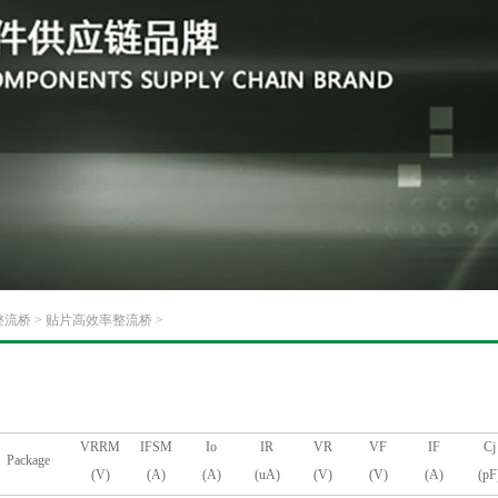
整流桥
>
贴片高效率整流桥
>
VRRM
IFSM
Io
IR
VR
VF
IF
Cj
Package
(V)
(A)
(A)
(uA)
(V)
(V)
(A)
(pF