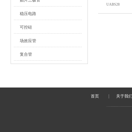
贴片三极管
UABS28
稳压电路
UABS210
可控硅
UABS2
场效应管
UABS4
复合管
UABS6
UABS8
首页
关于我
UABS10
UABS2U