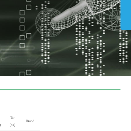
Trr
Brand
)
(ns)