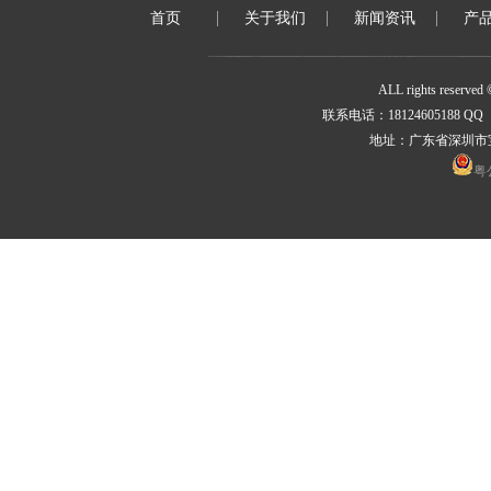
SB230/SR230
DO-1
首页
关于我们
新闻资讯
产
SB240/SR240
DO-1
ALL rights rese
联系电话：18124605188 QQ ：
SB250/SR250
DO-1
地址：广东省深圳市
粤公
SB260/SR260
DO-1
SB280/SR280
DO-1
SB2100/SR2100
DO-1
SB2150/SR2150
DO-1
SB2200/SR2200
DO-1
SB320/SR320
DO-20