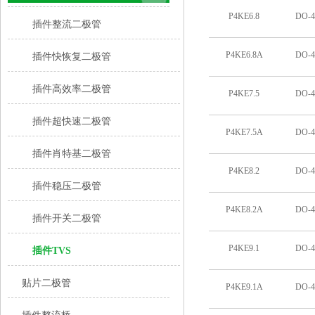
P4KE6.8
DO-4
插件整流二极管
P4KE6.8A
DO-4
插件快恢复二极管
插件高效率二极管
P4KE7.5
DO-4
插件超快速二极管
P4KE7.5A
DO-4
插件肖特基二极管
P4KE8.2
DO-4
插件稳压二极管
P4KE8.2A
DO-4
插件开关二极管
P4KE9.1
DO-4
插件TVS
贴片二极管
P4KE9.1A
DO-4